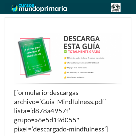
Skip
to
content
[formulario-descargas
archivo=’Guia-Mindfulness.pdf’
lista=’d878a4957f’
grupo=»6e5d19d055″
pixel=’descargado-mindfulness’]